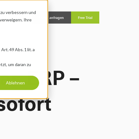
zu verbessern und 
e
DE
Demo anfragen
Free Trial
chevron-down
verweigern. Ihre 
. 49 Abs. 1 lit. a 
zt, um daran zu 
bas ERP – 
Ablehnen