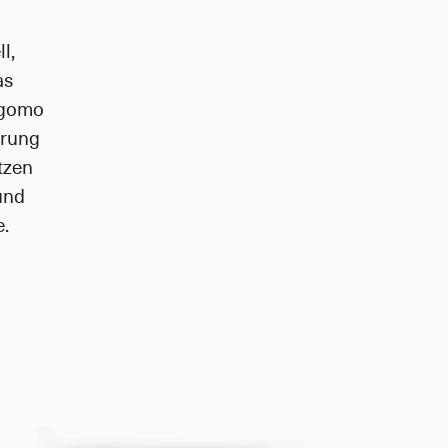
, 
s 
gomo 
rung 
zen 
nd 
.  