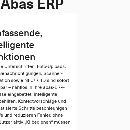
r Abas ERP
fassende, 
elligente 
nktionen
le Unterschriften, Foto-Uploads, 
Benachrichtigungen, Scanner-
ation sowie NFC/RFID sind sofort 
bar – nahtlos in Ihre abas-ERP-
se eingebettet. Intelligente 
ehilfen, Kontextvorschläge und 
tisierte Schritte beschleunigen 
e und reduzieren Fehler, ohne 
Nutzer aktiv „KI bedienen“ müssen.