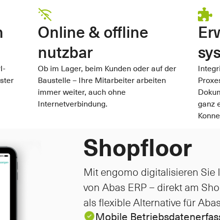
 
Online & offline 
Erw
nutzbar
sy
I-
Ob im Lager, beim Kunden oder auf der 
Integr
ter 
Baustelle – Ihre Mitarbeiter arbeiten 
Proxes
immer weiter, auch ohne 
Dokum
Internetverbindung.
ganz 
Konne
Shopfloor
Mit engomo digitalisieren Sie 
von Abas ERP – direkt am Shopfl
als flexible Alternative für Ab
Mobile Betriebsdatenerfas