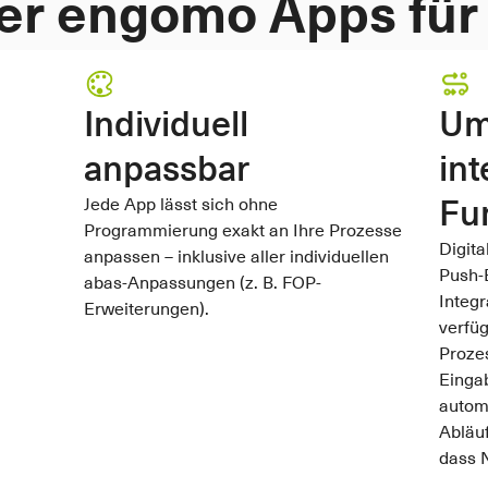
der engomo Apps fü
Individuell 
Um
anpassbar
int
Fu
Jede App lässt sich ohne 
Programmierung exakt an Ihre Prozesse 
Digita
anpassen – inklusive aller individuellen 
Push-
abas-Anpassungen (z. B. FOP-
Integr
Erweiterungen).
verfüg
Prozes
Eingab
automa
Abläuf
dass 