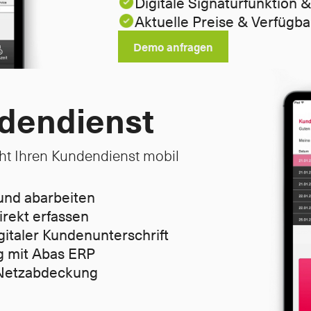
Digitale Signaturfunktio
Aktuelle Preise & Verfügba
Demo anfragen
dendienst
t Ihren Kundendienst mobil 
und abarbeiten
irekt erfassen
gitaler Kundenunterschrift
g mit Abas ERP
e Netzabdeckung