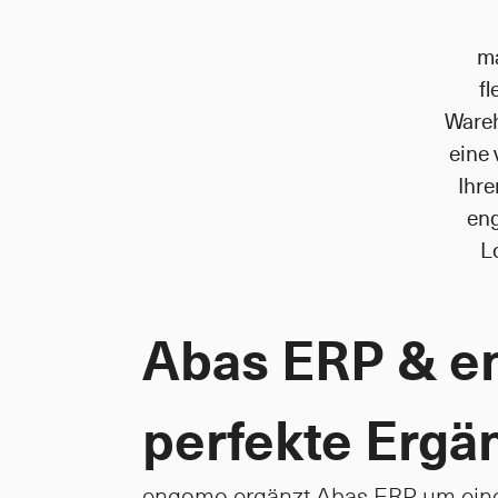
ma
fl
Wareh
eine 
Ihre
eng
Lo
Abas ERP & e
perfekte Ergä
engomo ergänzt Abas ERP um eine fl