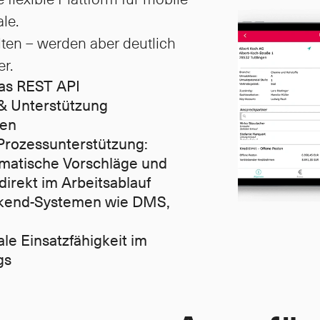
e.

ten – werden aber deutlich 
er.
bas REST API
& Unterstützung 
gen
Prozessunterstützung: 
omatische Vorschläge und 
direkt im Arbeitsablauf
ckend-Systemen wie DMS, 
le Einsatzfähigkeit im 
gs