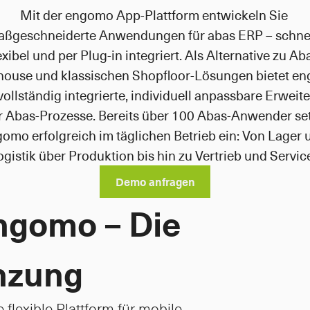
Mit der engomo App-Plattform entwickeln Sie 
ßgeschneiderte Anwendungen für abas ERP – schnell
exibel und per Plug-in integriert. Als Alternative zu Aba
ouse und klassischen Shopfloor-Lösungen bietet en
vollständig integrierte, individuell anpassbare Erweite
r Abas-Prozesse. Bereits über 100 Abas-Anwender set
omo erfolgreich im täglichen Betrieb ein: Von Lager u
gistik über Produktion bis hin zu Vertrieb und Service
Demo anfragen
ngomo – Die
nzung
exible Plattform für mobile 