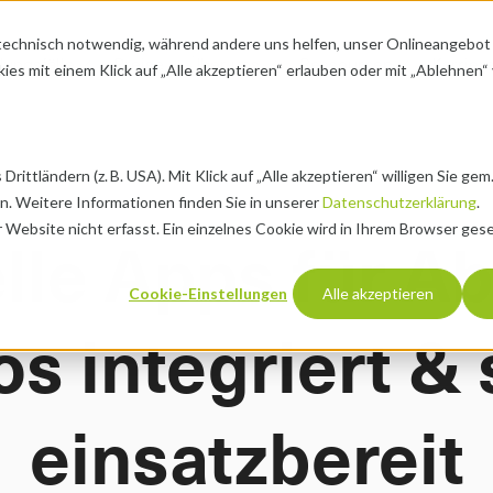
d technisch notwendig, während andere uns helfen, unser Onlineangebot 
ungsfälle
Preise
Über uns
Ressourcen
Karrier
chevron-down
chevron-down
chevron-down
ies mit einem Klick auf „Alle akzeptieren“ erlauben oder mit „Ablehnen“ 
ländern (z. B. USA). Mit Klick auf „Alle akzeptieren“ willigen Sie gem. Art
n. Weitere Informationen finden Sie in unserer 
Datenschutzerklärung
.
ebsite nicht erfasst. Ein einzelnes Cookie wird in Ihrem Browser geset
lle Apps für A
Cookie-Einstellungen
Alle akzeptieren
einsatzbereit