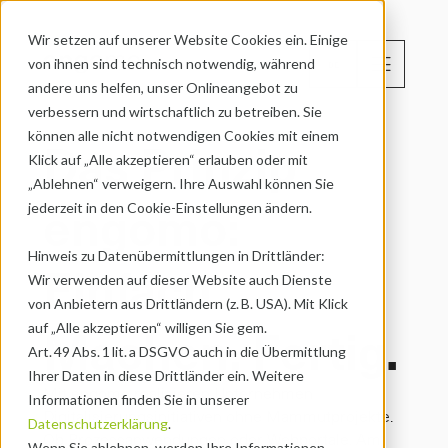
Wir setzen auf unserer Website Cookies ein. Einige 
menu
von ihnen sind technisch notwendig, während 
DE
andere uns helfen, unser Onlineangebot zu 
verbessern und wirtschaftlich zu betreiben. Sie 
können alle nicht notwendigen Cookies mit einem 
Das Prinzip 
Klick auf „Alle akzeptieren“ erlauben oder mit 
„Ablehnen“ verweigern. Ihre Auswahl können Sie 
engomo: 

jederzeit in den Cookie-Einstellungen ändern.
Hinweis zu Datenübermittlungen in Drittländer:
Einfach. 
Wir verwenden auf dieser Website auch Dienste 
von Anbietern aus Drittländern (z. B. USA). Mit Klick 
Machen. Fertig.
auf „Alle akzeptieren“ willigen Sie gem. 
Art. 49 Abs. 1 lit. a DSGVO auch in die Übermittlung 
Ihrer Daten in diese Drittländer ein. Weitere 
Mit engomo realisieren Unternehmen 
Informationen finden Sie in unserer 
Digitalisierungsinitiativen ohne Mammutprojekte.

Datenschutzerklärung
.
Ob Prozessanwendungen oder Webportale. Am 
Wenn Sie ablehnen, werden Ihre Informationen 