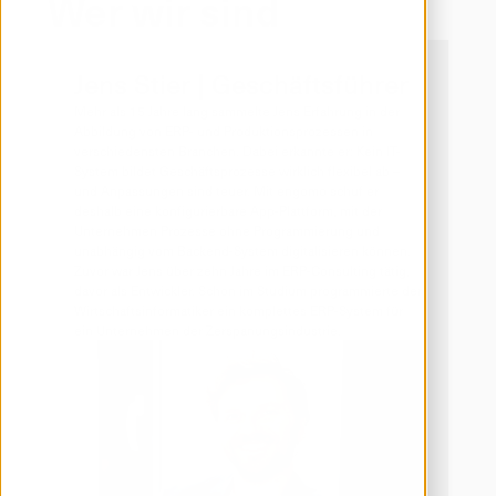
Wer wir sind
Jens Stier | Geschäftsführer
Mehr als 15 Jahre lang sammelte Jens Erfahrung in der 
Abbildung von ERP- und Produktionsprozessen in 
verschiedensten Branchen. Dabei erkannte er: Kein IT-
System bildet Geschäftsprozesse wirklich flexibel ab – 
und Anpassungen sind teuer. Mit engomo schuf er 
deshalb eine konfigurierbare App-Plattform, mit der 
Unternehmen Prozesse ohne Programmierung und 
unabhängig vom Backend-System digitalisieren können.

Zuvor war Jens über zehn Jahre im ERP-Consulting tätig, 
davor als Entwickler. Schon im Studium programmierte der 
Wirtschaftsinformatiker ein komplettes ERP-System für 
ein Unternehmen der Zerspanungsindustrie.