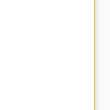
Flexibler, schneller und einfacher: Die Zukunft in 
der Erstellung von Unternehmensanwendungen 
heißt Konfigurieren statt Programmieren.
1-Step-Datenintegration
Ob abas ERP, Comarch ERP Enterprise, oxaion, 
proAlpha, SAP oder Salesforce.com: Apps mit 
engomo sind nahtlos in die vorhandene IT-
Landschaft integriert und kompatibel mit allen 
Backend-Systemen.
Individuelle Lösungen
Ihr Wettbewerbsvorteil ist Ihre Individualität. 
Deshalb ermöglicht engomo maßgeschneiderte, 
individuelle Lösungen für alle 
Unternehmensbereiche.
ROI ab der ersten App
Schluss mit Mammutprojekten: Effektives 
Plattform-Onboarding, schnelle Umsetzung und 
flexible Erweiterungen.