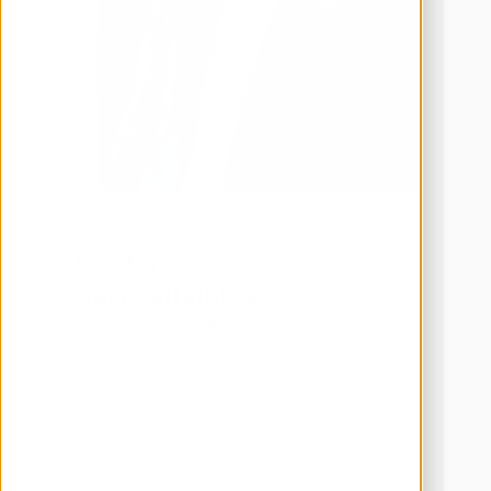
Kerstin Stier | 
Geschäftsführerin
Kerstin hat in den vergangenen 15 Jahren verschiedene 
Stationen in der Software-Branche durchlaufen – von 
Marketing und Vertrieb über Projekt- und 
Produktmanagement bis hin zu Business Development. 
Für ein Softwareunternehmen, das heute in seinem 
Bereich international führend ist, baute sie in der Start-
up-Phase Marke und Marketing auf. Sie entwickelte als 
Produktmanagerin innovative B2B-Softwareprodukte und 
erarbeitete Strategien für Geschäftsentwicklung, 