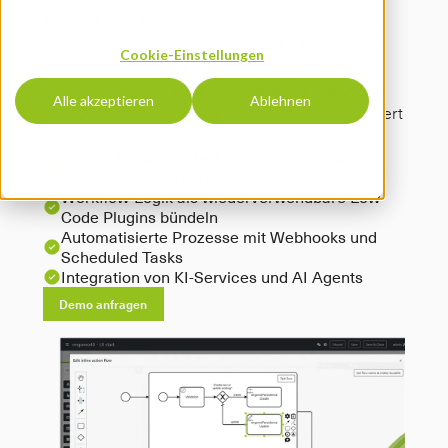
Action-Flows können sowohl manuell modelliert 
als auch durch den engomo App-Building Agent 
Cookie-Einstellungen
automatisch erzeugt werden. Die generierte 
Ausführungslogik bleibt vollständig sichtbar und 
Alle akzeptieren
Ablehnen
kann jederzeit angepasst, erweitert und versioniert 
werden.
KI erstellt automatisch Action-Flows aus 
fachlichen Anforderungen
Workflow-Logik als wiederverwendbare Low-
Code Plugins bündeln
Automatisierte Prozesse mit Webhooks und 
Scheduled Tasks
Integration von KI-Services und AI Agents
Demo anfragen