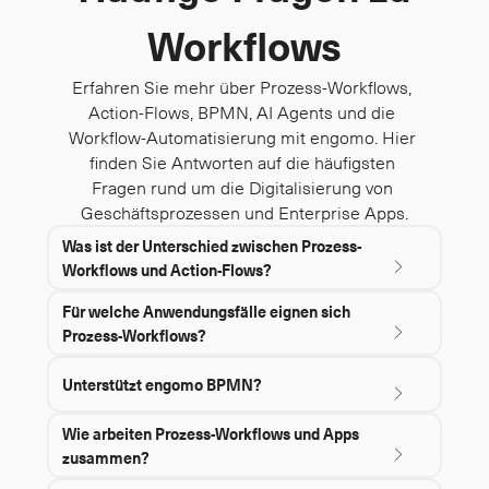
Workflows
Erfahren Sie mehr über Prozess-Workflows, 
Action-Flows, BPMN, AI Agents und die 
Workflow-Automatisierung mit engomo. Hier 
finden Sie Antworten auf die häufigsten 
Fragen rund um die Digitalisierung von 
Geschäftsprozessen und Enterprise Apps.
Was ist der Unterschied zwischen Prozess-
chevron-down
Workflows und Action-Flows?
Prozess-Workflows modellieren und steuern den gesamten
Für welche Anwendungsfälle eignen sich 
chevron-down
Geschäftsprozess mit BPMN. Sie koordinieren Aufgaben,
Prozess-Workflows?
Genehmigungen und Entscheidungen über mehrere Personen,
Rollen oder Systeme hinweg. Action-Flows bilden dagegen die
Prozess-Workflows eignen sich für alle Geschäftsprozesse, die
chevron-down
Unterstützt engomo BPMN?
Ausführungslogik innerhalb einer Enterprise App ab –
einem klar definierten Ablauf folgen und mehrere Personen,
beispielsweise für ERP-Integrationen, Validierungen oder
Rollen oder Systeme koordinieren. Dazu zählen beispielsweise
automatisierte Prozessschritte. Beide Konzepte greifen nahtlos
Ja. Mit engomo können Geschäftsprozesse grafisch nach dem
Freigabeworkflows, Genehmigungsprozesse, Urlaubsanträge,
Wie arbeiten Prozess-Workflows und Apps 
chevron-down
ineinander und ermöglichen eine durchgängige Digitalisierung
BPMN-Standard modelliert, versioniert und direkt ausgeführt
Rechnungsfreigaben, Reklamationen, Qualitätsmanagement
zusammen?
von der Prozessmodellierung bis zur operativen Ausführung.
werden. Dadurch entstehen keine rein dokumentierten
oder Change Requests. Mit BPMN werden diese Prozesse
Prozessmodelle, sondern ausführbare Workflows, die Benutzer,
nicht nur visuell modelliert, sondern auch direkt ausführbar