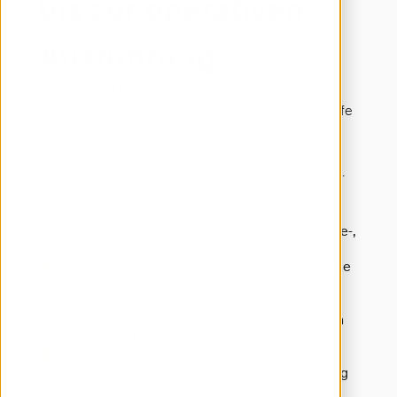
bis zur operativen
Ausführung
Nicht jeder Unternehmensprozess stellt die 
gleichen Anforderungen.  Während einige Abläufe 
klar definierten Regeln folgen und mehrere 
Beteiligte koordinieren, benötigen operative 
Prozesse maximale Flexibilität für Mitarbeitende.  
Deshalb unterstützt engomo mit einer zentralen 
Workflow-Engine zwei sich ergänzende Ansätze.
Prozess-Workflows:
 Für strukturierte Freigabe-, 
Genehmigungs- oder Qualitätsprozesse, bei 
denen mehrere Personen, Rollen und Systeme 
entlang eines definierten Ablaufs 
zusammenarbeiten.
Action-Flows
: Für operative Anwendungen, in 
denen Mitarbeitende flexibel arbeiten, Daten 
erfassen und Geschäftslogik sowie 
Integrationen direkt innerhalb der Anwendung 
ausgeführt werden.