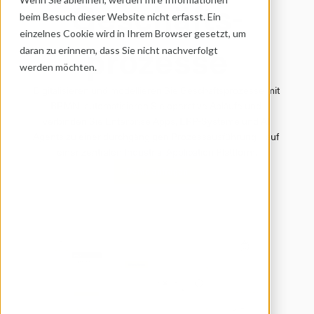
Geschäfts­
beim Besuch dieser Website nicht erfasst. Ein 
einzelnes Cookie wird in Ihrem Browser gesetzt, um 
prozesse
daran zu erinnern, dass Sie nicht nachverfolgt 
werden möchten.
Digitalisieren und modellieren Sie Geschäftsprozesse mit 
BPMN, automatisieren Sie operative Abläufe und 
verbinden Sie Enterprise Apps, ERP-Systeme und AI 
Agents zu einer durchgängigen Prozessausführung – auf 
einer zentralen Industrial Application Plattform.
Demo anfragen