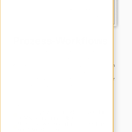
Prozess-Workflows
Sie bilden die Grundlage für strukturierte 
Business-Prozesse und sorgen dafür, dass 
Aufgaben, Entscheidungen und Genehmigungen 
jederzeit transparent, nachvollziehbar und 
automatisiert ablaufen. Mit dem BPMN-Designer 
modellieren Sie Geschäftsprozesse visuell und 
machen diese gleichzeitig ausführbar – mit 
Genehmigungen, Entscheidungen, Eskalationen 
und automatisierten Prozessschritten.
Geschäftsprozesse und Abläufe visuell im 
BPMN-Designer modellieren
User Tasks zur strukturierten Bearbeitung 
durch Mitarbeitende