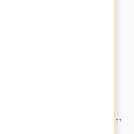
Automatisierte Prozessschritte und direkte 
Interaktion mit ERP- und Drittsystemen
Erstellung von User Interfaces in engomo zur 
Ausführung von Prozess-Tasks
Benachrichtigungen, Eskalationen und 
Aufgabenverteilung
Demo anfragen
Action-Flows für die
Definition von
Ausführungslogik
Während Prozess-Workflows den gesamten 
Geschäftsprozess steuern, übernehmen Action-
Flows die Ausführungslogik innerhalb einzelner 
Enterprise Apps. Sie definieren, wie Anwendungen 
mit Enterprise Systemen interagieren, Daten 
verarbeiten und Geschäftsregeln ausführen.
