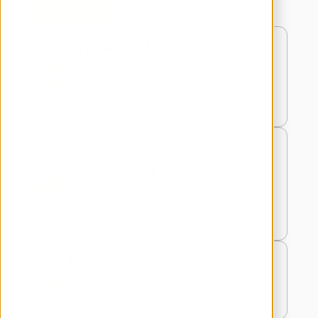
Demo anfragen
Prozesse & Apps 
vereint
Keine getrennten Workflow- und App-
Lösungen – vom Geschäftsprozess bis zur 
operativen Ausführung auf einer Plattform.
AI-gestützte 
Umsetzung
Der App-Building Agent generiert bereits 
während der Anwendungsentwicklung 
passende Action-Flows und beschleunigt 
die Umsetzung komplexer Geschäftslogik.
End-to-End integriert
ERP, Maschinen, Benutzer, AI Agents und 
Drittsysteme werden zu durchgängigen 
Geschäftsprozessen verbunden.