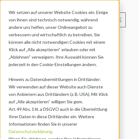
Wir setzen auf unserer Website Cookies ein. Einige 
menu
von ihnen sind technisch notwendig, während 
DE
andere uns helfen, unser Onlineangebot zu 
verbessern und wirtschaftlich zu betreiben. Sie 
können alle nicht notwendigen Cookies mit einem 
Klick auf „Alle akzeptieren“ erlauben oder mit 
„Ablehnen“ verweigern. Ihre Auswahl können Sie 
Workflow-
jederzeit in den Cookie-Einstellungen ändern.
Hinweis zu Datenübermittlungen in Drittländer:
Plattform für
Wir verwenden auf dieser Website auch Dienste 
von Anbietern aus Drittländern (z. B. USA). Mit Klick 
Enterprise 
auf „Alle akzeptieren“ willigen Sie gem. 
Art. 49 Abs. 1 lit. a DSGVO auch in die Übermittlung 
Ihrer Daten in diese Drittländer ein. Weitere 
Apps und 
Informationen finden Sie in unserer 
Datenschutzerklärung
.
Wenn Sie ablehnen, werden Ihre Informationen 