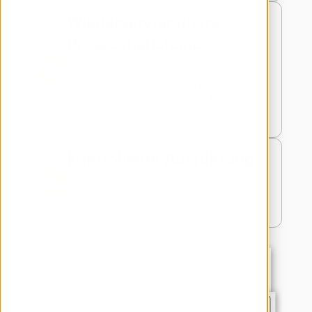
Wiederverwendbare 
Prozessbausteine
Einmal modellierte Workflows und 
Ausführungslogiken lassen sich als Low-Code 
Plugins bündeln und in beliebigen Anwendungen 
oder Action-Flows wiederverwenden. Das 
reduziert Konfigurationsaufwand und sorgt für 
konsistente Prozesse.
Kontrollierte Ausführung
Versionierung, Reviews und Freigaben sorgen für 
kontrollierte Änderungen und sichern 
Transparenz, Governance sowie langfristige 
Wartbarkeit.