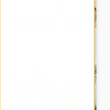
Digital gedacht, perfekt verpackt
JUNG bringt mit engomo individuelle Prozesse ERP-nah 
in smarte Apps
Download
Produktion & Industrie 4.0