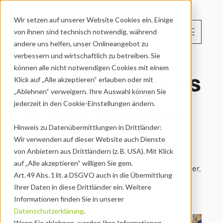
Wir setzen auf unserer Website Cookies ein. Einige 
menu
von ihnen sind technisch notwendig, während 
DE
andere uns helfen, unser Onlineangebot zu 
verbessern und wirtschaftlich zu betreiben. Sie 
können alle nicht notwendigen Cookies mit einem 
Success Stories 
Klick auf „Alle akzeptieren“ erlauben oder mit 
„Ablehnen“ verweigern. Ihre Auswahl können Sie 
& Whitepapers
jederzeit in den Cookie-Einstellungen ändern.
Hinweis zu Datenübermittlungen in Drittländer:
Für alle, die tiefer eintauchen möchten. Hier gibt 
Wir verwenden auf dieser Website auch Dienste 
es Referenzberichte aus der Praxis sowie 
von Anbietern aus Drittländern (z. B. USA). Mit Klick 
ausführliche Whitepapers und E-Papers zu 
auf „Alle akzeptieren“ willigen Sie gem. 
Anwendungsfällen aus jedem Bereich – Von Lager, 
Art. 49 Abs. 1 lit. a DSGVO auch in die Übermittlung 
Fertigung, Vertrieb oder Service bis hin zur 
Ihrer Daten in diese Drittländer ein. Weitere 
Umsetzung von B2B-Webshops & Portale.
Informationen finden Sie in unserer 
Demo anfragen
Datenschutzerklärung
.
Wenn Sie ablehnen, werden Ihre Informationen 