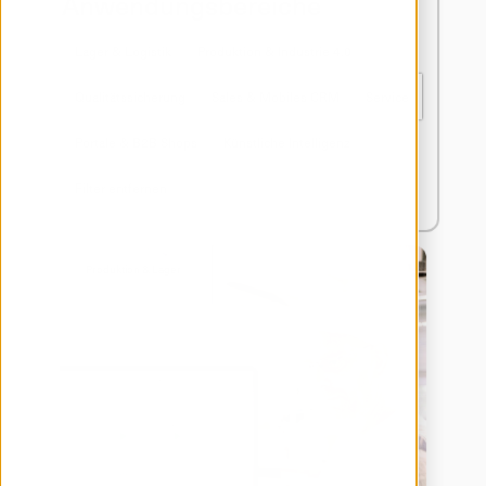
Anwendungsbereiche
Lager & Logistik
Produktion & Industrie 4.0
Qualitätssicherung
Sales & Mobiles CRM
Service
Portale & B2B Shops
Künstliche Intelligenz
Filter entfernen
Produktion & Lager