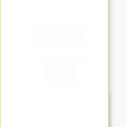
Portale & B2B Shops
Whitepaper: engomoWeb
Mit engomoWeb entstehen individuelle Web Apps für 
Prozesse und Portale integriert in Ihre Unternehmens IT
Download