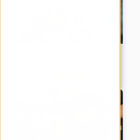
Low-Code in der Medizintechnik
Wie Leonhard Lang mit engomo seine Produktion 
digitalisiert
Download
Lager & Logistik