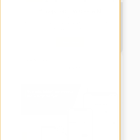
Whitepaper: Low-Code & KI
Das Whitepaper zeigt, wie Unternehmen mit der 
Kombination aus Low-Code und KI schnell intelligente 
Anwendungen entwickeln.
Download
Lager & Logistik