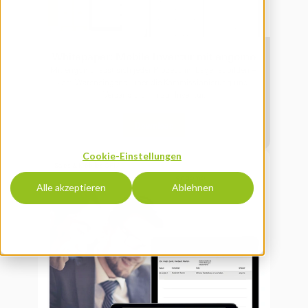
Whitepaper: Mobile Inventur mit engomo
Mit engomo lässt sich jeder Prozess im Lager abbilden – 
vom Wareneingang, über die Kommissionierung und 
Versand bis hin zur Inventur.
Download
Cookie-Einstellungen
Sales & Mobiles CRM
Alle akzeptieren
Ablehnen