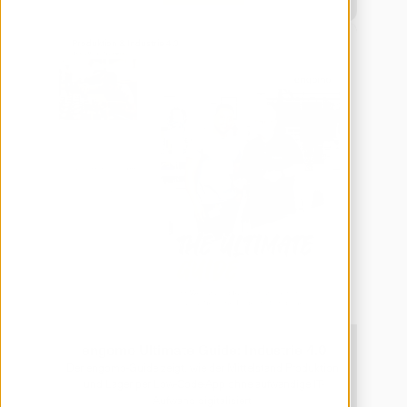
Produktion & Industrie 4.0
engomo Ultimate Guide: Industrie 4.0
Der engomo-Guide zeigt, wie der Mittelstand Produktion 
und Lager per Low-Code-App ohne aufwändige IT-
Aufwand digitalisiert.